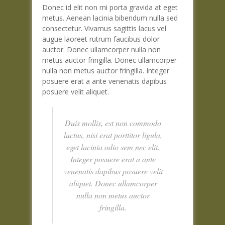
Donec id elit non mi porta gravida at eget
metus. Aenean lacinia bibendum nulla sed
consectetur. Vivamus sagittis lacus vel
augue laoreet rutrum faucibus dolor
auctor. Donec ullamcorper nulla non
metus auctor fringilla. Donec ullamcorper
nulla non metus auctor fringilla. Integer
posuere erat a ante venenatis dapibus
posuere velit aliquet.
Duis mollis, est non commodo
luctus, nisi erat porttitor ligula,
eget lacinia odio sem nec elit.
Integer posuere erat a ante
venenatis dapibus posuere velit
aliquet. Donec ullamcorper
nulla non metus auctor
fringilla.