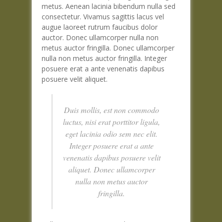
metus. Aenean lacinia bibendum nulla sed
consectetur. Vivamus sagittis lacus vel
augue laoreet rutrum faucibus dolor
auctor. Donec ullamcorper nulla non
metus auctor fringilla. Donec ullamcorper
nulla non metus auctor fringilla. Integer
posuere erat a ante venenatis dapibus
posuere velit aliquet.
Duis mollis, est non commodo
luctus, nisi erat porttitor ligula,
eget lacinia odio sem nec elit.
Integer posuere erat a ante
venenatis dapibus posuere velit
aliquet. Donec ullamcorper
nulla non metus auctor
fringilla.