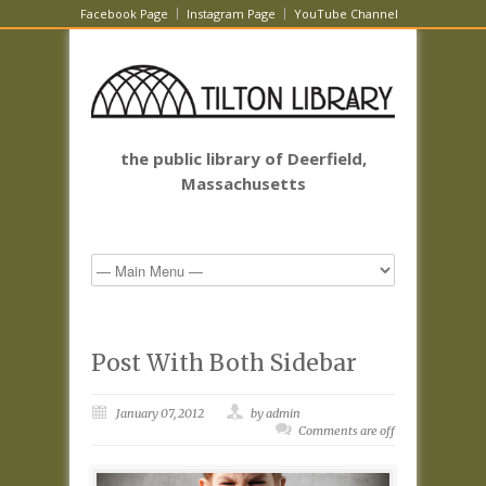
Facebook Page
Instagram Page
YouTube Channel
the public library of Deerfield,
Massachusetts
Post With Both Sidebar
January 07, 2012
by admin
Comments are off